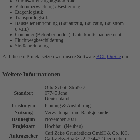
Zutritts- und Zugangskontrolle
Videoüberwachung / Bestreifung
Etagenlogistik
Transportlogistik
Baustelleneinrichtung (Bauaufzug, Bauzaun, Baustrom
u.v.m.)
Container (Betreibermodell), Unterkunftsmanagement
Fluchtwegbeschilderung
Straßenreinigung
Auf diesem Projekt setzen wir unsere Software
BCL|OnSite
ein.
Weitere Informationen
Otto-Schott-Straße 7
Standort
07745 Jena
Deutschland
Leistungen
Planung & Ausführung
Nutzung
Verwaltungs- und Bankgebäude
Baubeginn
November 2021
Projektart
Hochbau (Neubau)
Carl Zeiss Grundstücks GmbH & Co. KG,
Auftraggeber
Carl-Zeiss-Straße 22, 73447 Oberkochen