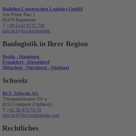
Building Construction Logistics GmbH
Am Prime Parc 1
65479 Raunheim
T
+49 6142 8737 700
info.bcl@bcl-baulogistik.
Baulogistik in Ihrer Region
Berlin - Hamburg
Frankfurt - Düsseldorf
München - Nürnberg - Stuttgart
Schweiz
BCL Schweiz AG
Thurgauerstrasse 101 a
8152 Glattpark (Opfikon)
T
+41 58 474 74 74
info.bcl
@bcl-baulogistik.com
Rechtliches