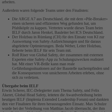
arbeiten.
Außerdem waren folgende Teams unter den Finalisten:
Die ARGE A7 aus Deutschland, die mit dem «Pile-Breaker»
einen sicheren und effizienten Weg gefunden hat, um
Pfahlköpfe zu kappen. Vertreten wurde dieses Team beim
IELF durch Jaron Henkel, Bauleiter bei ICS Deutschland.
Der Holzbau in Rümlang (CH) für den Einsatz von KI zur
Auswertung von Safety-Aufzeichnungen und für daraus
abgeleitete Optimierungen. Beda Weber, Leiter Holzbau,
fieberte beim IELF für sein Team mit.
Rolf Riser von Global Safety, der zusammen mit externen
Experten eine Safety-App zu Schulungszwecken realisiert
hat. Mit einer VR-Brille kann man reale
Gefährdungssituationen auf der Baustelle nachempfinden und
die Konsequenzen von unsicherem Arbeiten erleben, ohne
sich zu verletzen.
Übergabe beim IELF
Erwin Scherer, IEC-Delegierter zum Thema Safety, und Felix
Akeret, Global Head Safety, leiteten die Awardverleihung beim
heutigen IELF (Implenia Extended Leadership Forum) und dankten
den vier Finalisten für ihren herausragenden Einsatz. Max Schulze
wurde bei der Verleihung von Matthias Jacob überrascht, der ihm