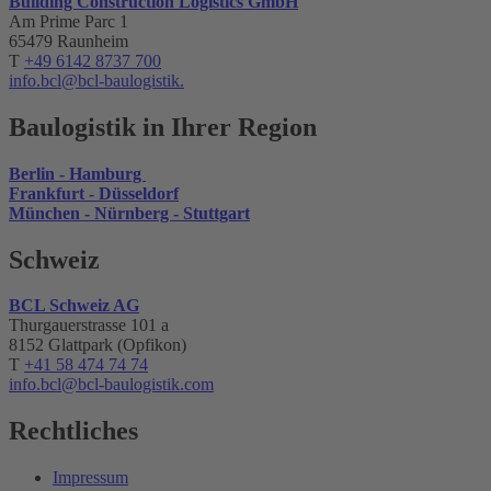
Building Construction Logistics GmbH
Am Prime Parc 1
65479 Raunheim
T
+49 6142 8737 700
info.bcl@bcl-baulogistik.
Baulogistik in Ihrer Region
Berlin - Hamburg
Frankfurt - Düsseldorf
München - Nürnberg - Stuttgart
Schweiz
BCL Schweiz AG
Thurgauerstrasse 101 a
8152 Glattpark (Opfikon)
T
+41 58 474 74 74
info.bcl
@bcl-baulogistik.com
Rechtliches
Impressum