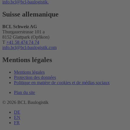
info.bcl@bcl-baulogistik.
Suisse allemanique
BCL Schweiz AG
Thurgauerstrasse 101 a
8152 Glattpark (Opfikon)
T
+41 58 474 74 74
info.bcl
@bcl-baulogistik.com
Mentions légales
Mentions légales
Protection des données
Politique en matière de cookies et de médias sociaux
Plan du site
© 2026 BCL Baulogistik
DE
EN
FR