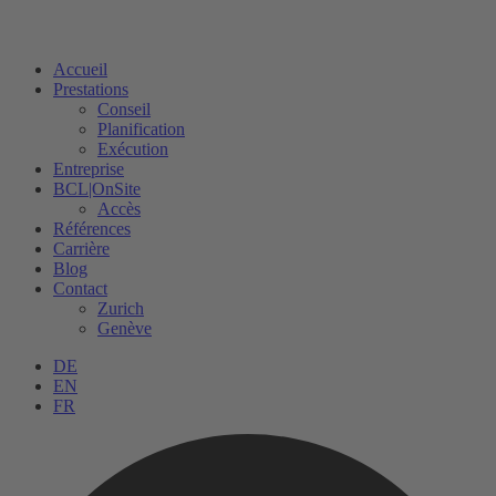
Accueil
Prestations
Conseil
Planification
Exécution
Entreprise
BCL|OnSite
Accès
Références
Carrière
Blog
Contact
Zurich
Genève
DE
EN
FR