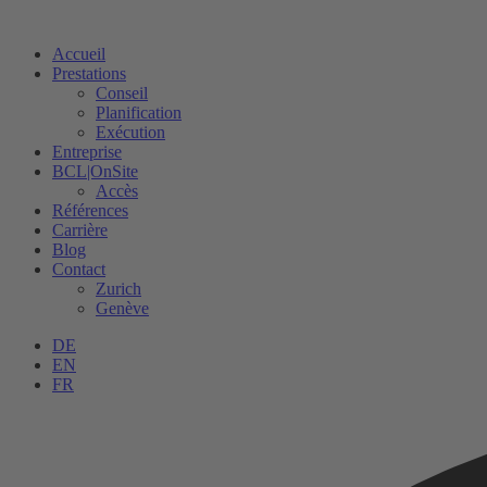
Accueil
Prestations
Conseil
Planification
Exécution
Entreprise
BCL|OnSite
Accès
Références
Carrière
Blog
Contact
Zurich
Genève
DE
EN
FR