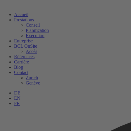
Accueil
Prestations
Conseil
Planification
Exécution
Entreprise
BCL|OnSite
Accès
Références
Carrière
Blog
Contact
Zurich
Genève
DE
EN
FR