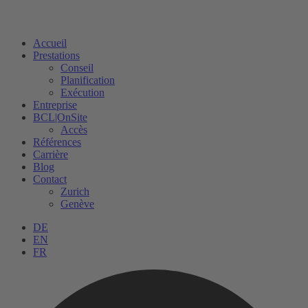
Accueil
Prestations
Conseil
Planification
Exécution
Entreprise
BCL|OnSite
Accès
Références
Carrière
Blog
Contact
Zurich
Genève
DE
EN
FR