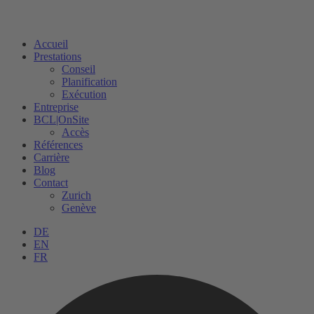
Accueil
Prestations
Conseil
Planification
Exécution
Entreprise
BCL|OnSite
Accès
Références
Carrière
Blog
Contact
Zurich
Genève
DE
EN
FR