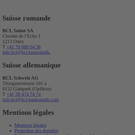
Suisse romande
BCL Suisse SA
Chemin de l’Echo 1
1213 Onex
T
+41 79 880 04 36
info.bcl@bcl-baulogistik.
Suisse allemanique
BCL Schweiz AG
Thurgauerstrasse 101 a
8152 Glattpark (Opfikon)
T
+41 58 474 74 74
info.bcl
@bcl-baulogistik.com
Mentions légales
Mentions légales
Protection des données