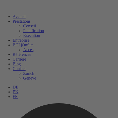
Accueil
Prestations
Conseil
Planification
Exécution
Entreprise
BCL|OnSite
Accès
Références
Carrière
Blog
Contact
Zurich
Genève
DE
EN
FR